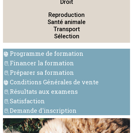
Droit
Reproduction
Santé animale
Transport
Sélection
Programme de formation
Financer la formation
Préparer sa formation
Conditions Générales de vente
Résultats aux examens
Satisfaction
Demande d'inscription